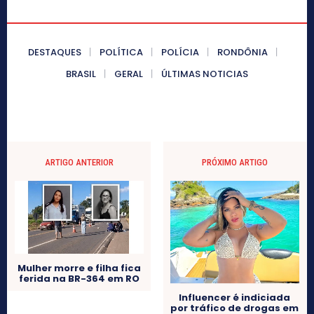
DESTAQUES
POLÍTICA
POLÍCIA
RONDÔNIA
BRASIL
GERAL
ÚLTIMAS NOTICIAS
ARTIGO ANTERIOR
PRÓXIMO ARTIGO
Mulher morre e filha fica
ferida na BR-364 em RO
Influencer é indiciada
por tráfico de drogas em