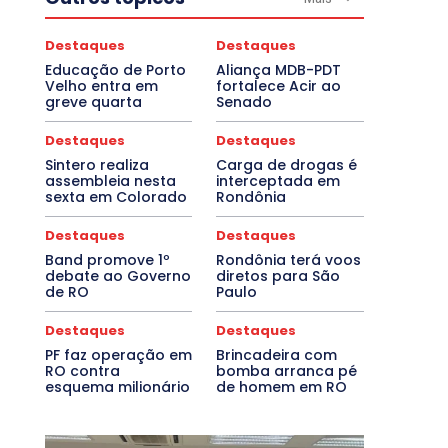
Destaques
Destaques
Educação de Porto
Aliança MDB-PDT
Velho entra em
fortalece Acir ao
greve quarta
Senado
Destaques
Destaques
Sintero realiza
Carga de drogas é
assembleia nesta
interceptada em
sexta em Colorado
Rondônia
Destaques
Destaques
Band promove 1º
Rondônia terá voos
debate ao Governo
diretos para São
de RO
Paulo
Destaques
Destaques
PF faz operação em
Brincadeira com
RO contra
bomba arranca pé
esquema milionário
de homem em RO