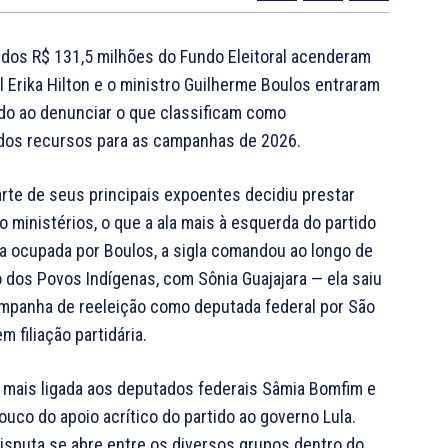
 dos R$ 131,5 milhões do Fundo Eleitoral acenderam
 Erika Hilton e o ministro Guilherme Boulos entraram
ido ao denunciar o que classificam como
dos recursos para as campanhas de 2026.
arte de seus principais expoentes decidiu prestar
o ministérios, o que a ala mais à esquerda do partido
ia ocupada por Boulos, a sigla comandou ao longo de
o dos Povos Indígenas, com Sônia Guajajara — ela saiu
ampanha de reeleição como deputada federal por São
m filiação partidária.
 mais ligada aos deputados federais Sâmia Bomfim e
ouco do apoio acrítico do partido ao governo Lula.
isputa se abre entre os diversos grupos dentro do