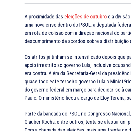
A proximidade das
eleições de outubro
e a divisão
uma nova crise dentro do PSOL: a deputada federal
em rota de colisão com a direção nacional do part
descumprimento de acordos sobre a distribuição 
Os atritos já tinham se intensificado depois que p
apoio irrestrito ao governo Lula, inclusive ocupand
era contra. Além da Secretaria-Geral da presidênc
quase todo este terceiro governo Lula o Ministéri
do governo federal em março para dedicar-se à c
Paulo. O ministério ficou a cargo de Eloy Terena, se
Parte da bancada do PSOL no Congresso Nacional,
Glauber Rocha, entre outros, tenta se afastar um p
Com a chegada das eleições, mais uma frente de d