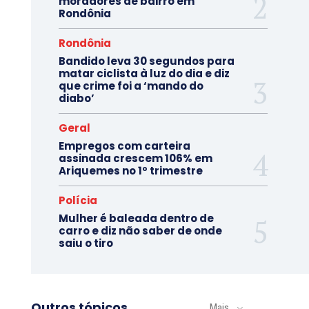
moradores de bairro em
Rondônia
Rondônia
Bandido leva 30 segundos para
matar ciclista à luz do dia e diz
que crime foi a ‘mando do
diabo’
Geral
Empregos com carteira
assinada crescem 106% em
Ariquemes no 1º trimestre
Polícia
Mulher é baleada dentro de
carro e diz não saber de onde
saiu o tiro
Outros tópicos
Mais