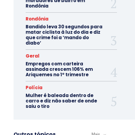
moradores de bairro em
Rondônia
Rondônia
Bandido leva 30 segundos para
matar ciclista à luz do dia e diz
que crime foi a ‘mando do
diabo’
Geral
Empregos com carteira
assinada crescem 106% em
Ariquemes no 1º trimestre
Polícia
Mulher é baleada dentro de
carro e diz não saber de onde
saiu o tiro
Outros tópicos
Mais