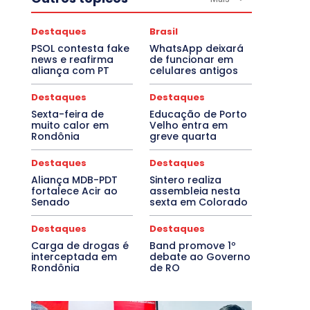
Destaques
Brasil
PSOL contesta fake
WhatsApp deixará
news e reafirma
de funcionar em
aliança com PT
celulares antigos
Destaques
Destaques
Sexta-feira de
Educação de Porto
muito calor em
Velho entra em
Rondônia
greve quarta
Destaques
Destaques
Aliança MDB-PDT
Sintero realiza
fortalece Acir ao
assembleia nesta
Senado
sexta em Colorado
Destaques
Destaques
Carga de drogas é
Band promove 1º
interceptada em
debate ao Governo
Rondônia
de RO