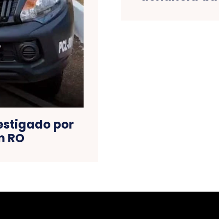
vestigado por
m RO