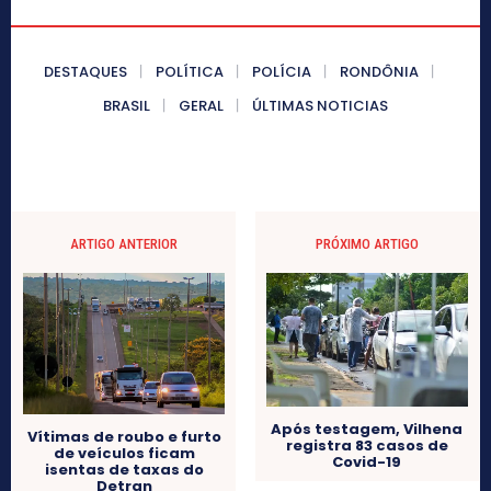
DESTAQUES
POLÍTICA
POLÍCIA
RONDÔNIA
BRASIL
GERAL
ÚLTIMAS NOTICIAS
ARTIGO ANTERIOR
PRÓXIMO ARTIGO
Após testagem, Vilhena
Vítimas de roubo e furto
registra 83 casos de
de veículos ficam
Covid-19
isentas de taxas do
Detran