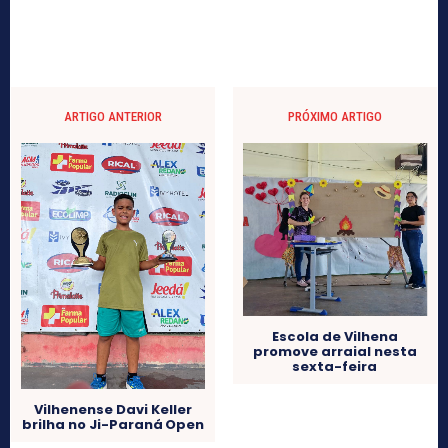
ARTIGO ANTERIOR
PRÓXIMO ARTIGO
Escola de Vilhena
promove arraial nesta
sexta-feira
Vilhenense Davi Keller
brilha no Ji-Paraná Open