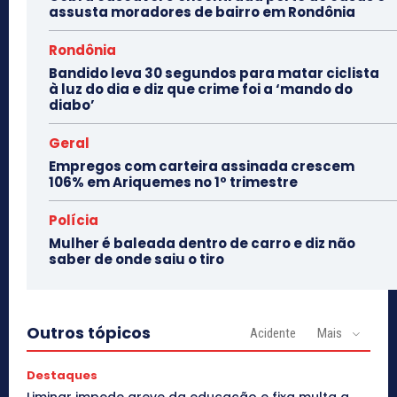
assusta moradores de bairro em Rondônia
Rondônia
Bandido leva 30 segundos para matar ciclista
à luz do dia e diz que crime foi a ‘mando do
diabo’
Geral
Empregos com carteira assinada crescem
106% em Ariquemes no 1º trimestre
Polícia
Mulher é baleada dentro de carro e diz não
saber de onde saiu o tiro
Outros tópicos
Acidente
Mais
Destaques
Liminar impede greve da educação e fixa multa a