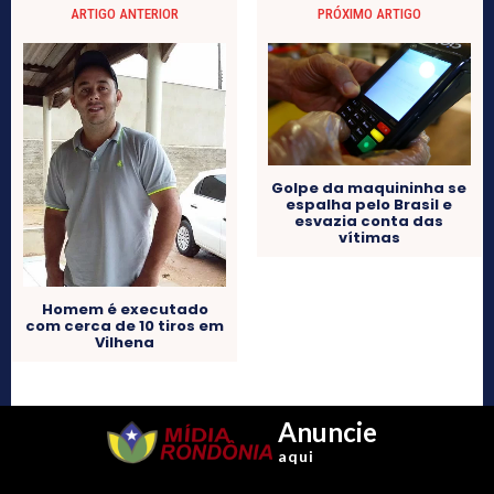
ARTIGO ANTERIOR
PRÓXIMO ARTIGO
Golpe da maquininha se
espalha pelo Brasil e
esvazia conta das
vítimas
Homem é executado
com cerca de 10 tiros em
Vilhena
Anuncie
aqui