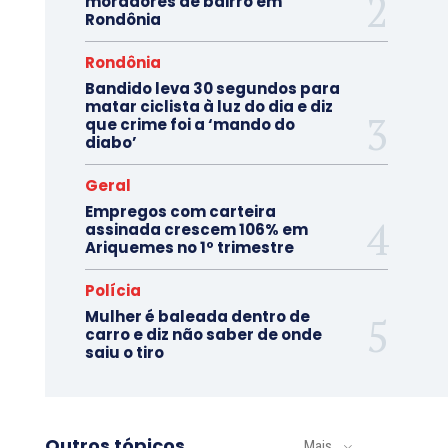
moradores de bairro em
Rondônia
Rondônia
Bandido leva 30 segundos para
matar ciclista à luz do dia e diz
que crime foi a ‘mando do
diabo’
Geral
Empregos com carteira
assinada crescem 106% em
Ariquemes no 1º trimestre
Polícia
Mulher é baleada dentro de
carro e diz não saber de onde
saiu o tiro
Outros tópicos
Mais